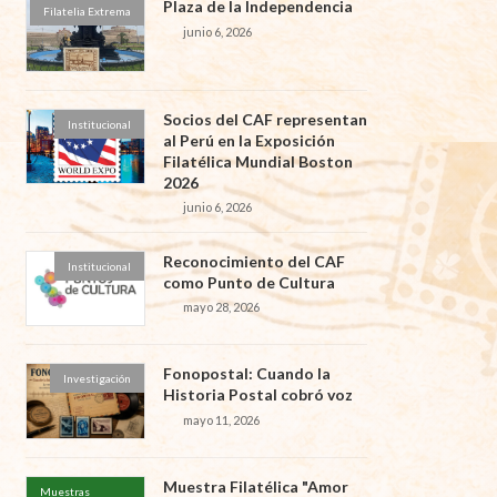
Plaza de la Independencia
Filatelia Extrema
junio 6, 2026
Socios del CAF representan
Institucional
al Perú en la Exposición
Filatélica Mundial Boston
2026
junio 6, 2026
Reconocimiento del CAF
Institucional
como Punto de Cultura
mayo 28, 2026
Fonopostal: Cuando la
Investigación
Historia Postal cobró voz
mayo 11, 2026
Muestra Filatélica "Amor
Muestras