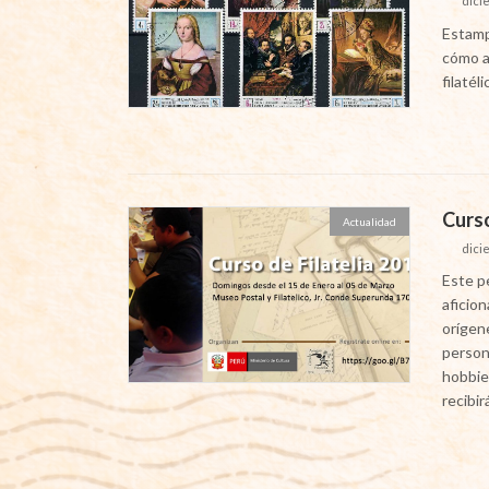
dici
Estampi
cómo a
filatél
Curso
Actualidad
dici
Este p
aficio
orígene
person
hobbie 
recibir