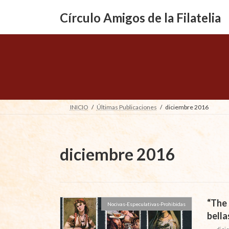
Saltar
Saltar
al
a
Círculo Amigos de la Filatelia
contenido
la
navegación
INICIO
Últimas Publicaciones
diciembre 2016
diciembre 2016
“The
Nocivas-Especulativas-Prohibidas
bella