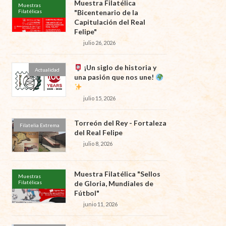
Muestra Filatélica
Muestras
Filatélicas
"Bicentenario de la
Capitulación del Real
Felipe"
julio 26, 2026
¡Un siglo de historia y
Actualidad
una pasión que nos une!
julio 15, 2026
Torreón del Rey - Fortaleza
Filatelia Extrema
del Real Felipe
julio 8, 2026
Muestra Filatélica "Sellos
Muestras
Filatélicas
de Gloria, Mundiales de
Fútbol"
junio 11, 2026