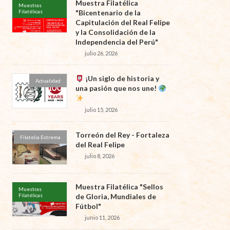
Muestra Filatélica
Muestras
Filatélicas
"Bicentenario de la
Capitulación del Real Felipe
y la Consolidación de la
Independencia del Perú"
julio 26, 2026
¡Un siglo de historia y
Actualidad
una pasión que nos une!
julio 15, 2026
Torreón del Rey - Fortaleza
Filatelia Extrema
del Real Felipe
julio 8, 2026
Muestra Filatélica "Sellos
Muestras
Filatélicas
de Gloria, Mundiales de
Fútbol"
junio 11, 2026