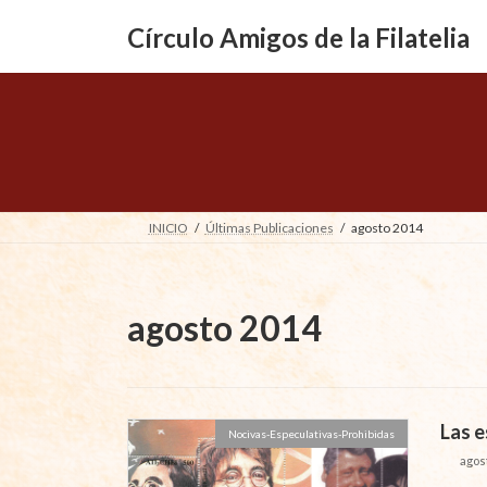
Saltar
Saltar
al
a
Círculo Amigos de la Filatelia
contenido
la
navegación
INICIO
Últimas Publicaciones
agosto 2014
agosto 2014
Las e
Nocivas-Especulativas-Prohibidas
agos