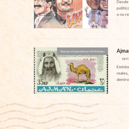
Desde 
polític
o no re
Ajma
Nocivas-Especulativas-Prohibidas
agost
Emisio
reales
dentro 