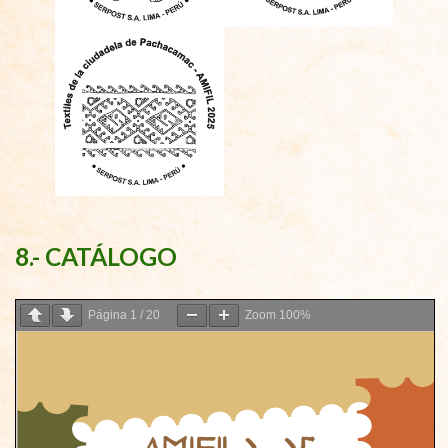
8.- CATÁLOGO
Página
1
/
20
Zoom
100%