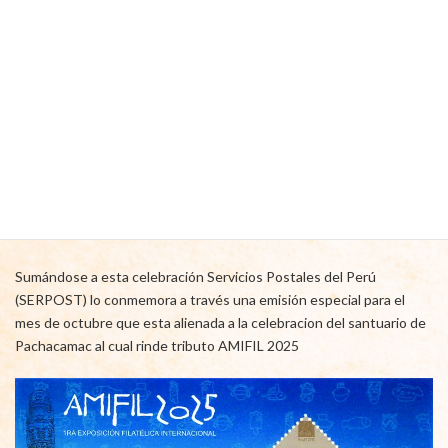
7.- ACTIVIDADES
Dentro de las actividades programadas en AMIFIL 2023, se
encuentran la emisión de estampillas y matasellos conmemorativos
de la exposición así como actividades de difusión y capacitación
para filatelistas de todo nivel y público en general.
7.1.- EMISION POSTAL
Sumándose a esta celebración Servicios Postales del Perú
(SERPOST) lo conmemora a través una emisión especial para el
mes de octubre que esta alienada a la celebracion del santuario de
Pachacamac al cual rinde tributo AMIFIL 2025