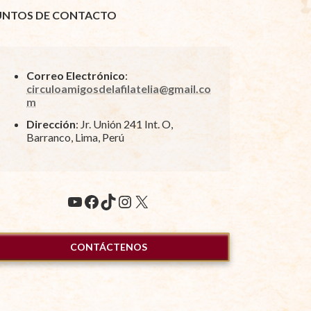
UNTOS DE CONTACTO
Correo Electrónico
:
circuloamigosdelafilatelia@gmail.co
m
Dirección
: Jr. Unión 241 Int. O,
Barranco, Lima, Perú
YouTube
Facebook
TikTok
Instagram
X
CONTÁCTENOS