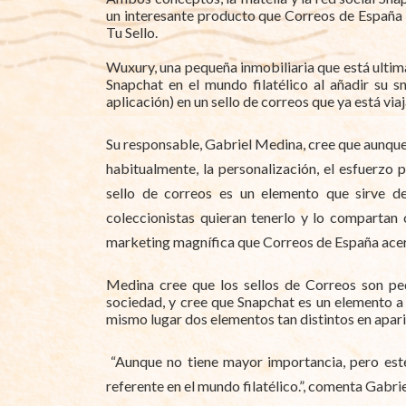
un interesante producto que Correos de España l
Tu Sello.
Wuxury, una pequeña inmobiliaria que está ultima
Snapchat en el mundo filatélico al añadir su s
aplicación) en un sello de correos que ya está vi
Su responsable, Gabriel Medina, cree que aunque 
habitualmente, la personalización, el esfuerzo 
sello de correos es un elemento que sirve de
coleccionistas quieran tenerlo y lo compartan 
marketing magnífica que Correos de España acer
Medina cree que los sellos de Correos son pe
sociedad, y cree que Snapchat es un elemento a 
mismo lugar dos elementos tan distintos en aparie
“Aunque no tiene mayor importancia, pero este
referente en el mundo filatélico.”, comenta Gabr