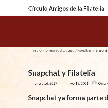
Saltar
Saltar
al
a
Círculo Amigos de la Filatelia
contenido
la
navegación
INICIO
Últimas Publicaciones
Actualidad
Snapchat y
Snapchat y Filatelia
Última
enero 16, 2017
mayo 15, 2021
Omar C
actualización
:
Snapchat ya forma parte de 