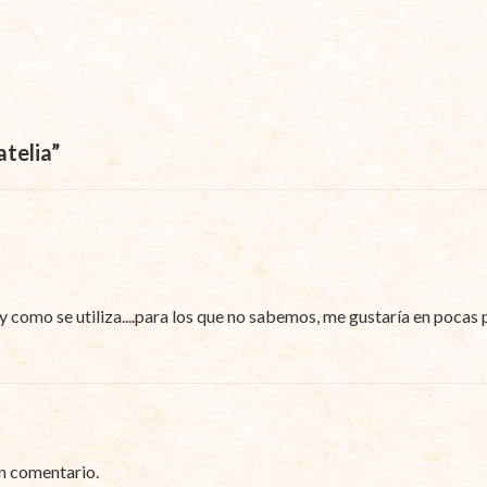
atelia
”
y como se utiliza....para los que no sabemos, me gustaría en pocas 
n comentario.