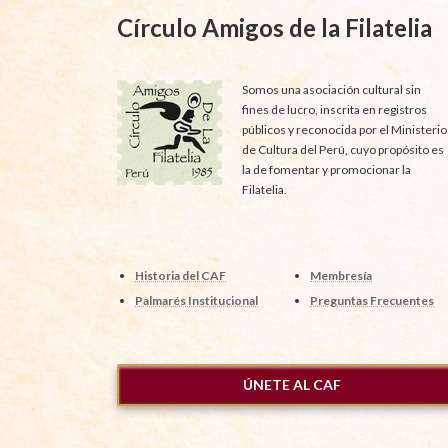
Círculo Amigos de la Filatelia
Somos una asociación cultural sin
fines de lucro, inscrita en registros
públicos y reconocida por el Ministerio
de Cultura del Perú, cuyo propósito es
la de fomentar y promocionar la
Filatelia.
Historia del CAF
Membresía
Palmarés Institucional
Preguntas Frecuentes
ÚNETE AL CAF