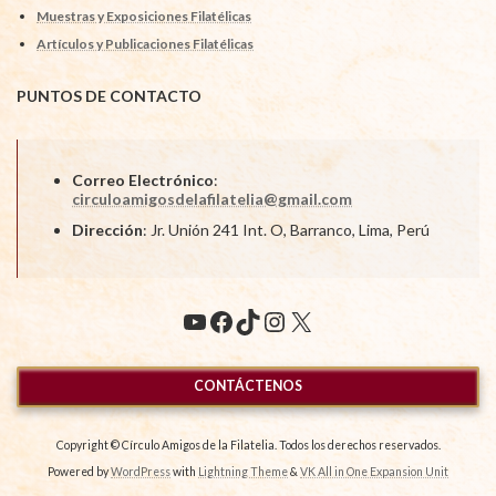
Muestras y Exposiciones Filatélicas
Artículos y Publicaciones Filatélicas
PUNTOS DE CONTACTO
Correo Electrónico
:
circuloamigosdelafilatelia@gmail.com
Dirección
: Jr. Unión 241 Int. O, Barranco, Lima, Perú
YouTube
Facebook
TikTok
Instagram
X
CONTÁCTENOS
Copyright © Círculo Amigos de la Filatelia. Todos los derechos reservados.
Powered by
WordPress
with
Lightning Theme
&
VK All in One Expansion Unit