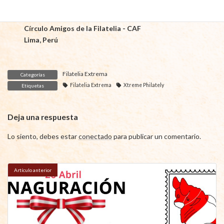
Fray Luis
Ramírez Camacho
Círculo Amigos de la Filatelia - CAF
Lima, Perú
Filatelia Extrema
Categorías
Filatelia Extrema
Xtreme Philately
Etiquetas
Deja una respuesta
Lo siento, debes estar
conectado
para publicar un comentario.
Artículo anterior